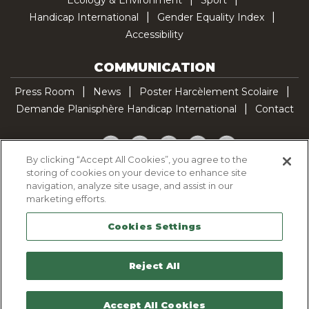
Handicap International
Gender Equality Index
Accessibility
COMMUNICATION
Press Room
News
Poster Harcèlement Scolaire
Demande Planisphère Handicap International
Contact
Facebook
Twitter
YouTube
Pinterest
TikTok
By clicking “Accept All Cookies”, you agree to the
storing of cookies on your device to enhance site
Cookie Policy
navigation, analyze site usage, and assist in our
Privacy policy
marketing efforts.
Legal Notice
Cookies Settings
Sitemap
Contactez-nous
Reject All
Accept All Cookies