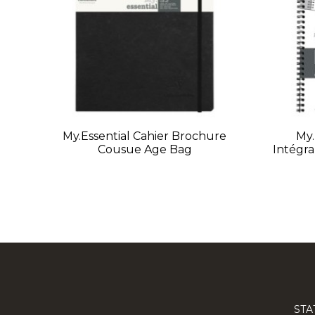
My.Essential Cahier Brochure
My.
Cousue Age Bag
Intégr
STA