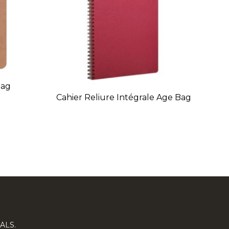
Bag
Cahier Reliure Intégrale Age Bag
In
ALS.