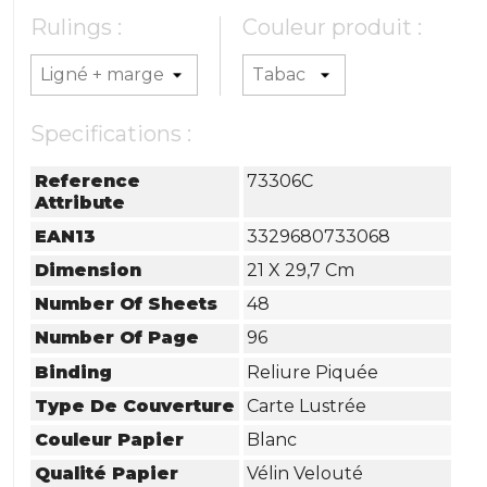
Rulings :
Couleur produit :
Specifications :
Reference
73306C
Attribute
EAN13
3329680733068
Dimension
21 X 29,7 Cm
Number Of Sheets
48
Number Of Page
96
Binding
Reliure Piquée
Type De Couverture
Carte Lustrée
Couleur Papier
Blanc
Qualité Papier
Vélin Velouté