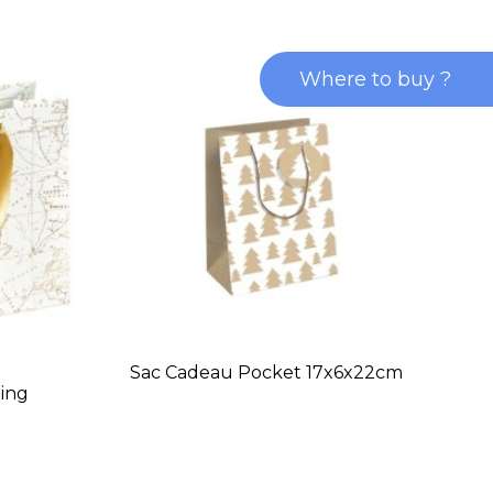
Where to buy ?
S
Sac Cadeau Pocket 17x6x22cm
ing