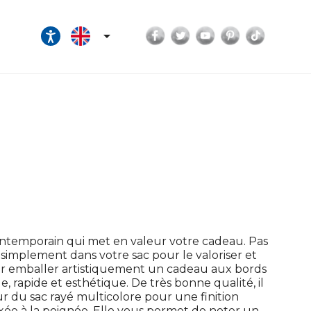
Facebook
Twitter
YouTube
Pinterest
TikTok

ontemporain qui met en valeur votre cadeau. Pas
simplement dans votre sac pour le valoriser et
our emballer artistiquement un cadeau aux bords
, rapide et esthétique. De très bonne qualité, il
ieur du sac rayé multicolore pour une finition
fixée à la poignée. Elle vous permet de noter un