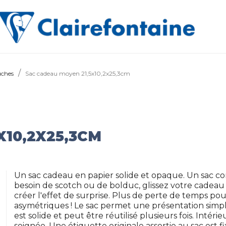
uches
Sac cadeau moyen 21,5x10,2x25,3cm
X10,2X25,3CM
Un sac cadeau en papier solide et opaque. Un sac c
besoin de scotch ou de bolduc, glissez votre cadeau 
créer l'effet de surprise. Plus de perte de temps p
asymétriques ! Le sac permet une présentation simple
est solide et peut être réutilisé plusieurs fois. Intér
soignée. Une étiquette originale assortie au sac est 