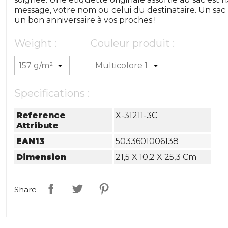
message, votre nom ou celui du destinataire. Un sac 
un bon anniversaire à vos proches !
Weight :
Couleur produit :
Specifications :
Reference
X-31211-3C
Attribute
EAN13
5033601006138
Dimension
21,5 X 10,2 X 25,3 Cm
Share