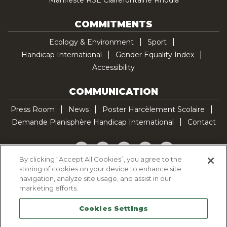
Manifeste RSE Clairefontaine Rhodia
COMMITMENTS
Ecology & Environment
Sport
Handicap International
Gender Equality Index
Accessibility
COMMUNICATION
Press Room
News
Poster Harcèlement Scolaire
Demande Planisphère Handicap International
Contact
Facebook
Twitter
YouTube
Pinterest
TikTok
By clicking “Accept All Cookies”, you agree to the
storing of cookies on your device to enhance site
Cookie Policy
navigation, analyze site usage, and assist in our
Privacy policy
marketing efforts.
Legal Notice
Cookies Settings
Sitemap
Contactez-nous