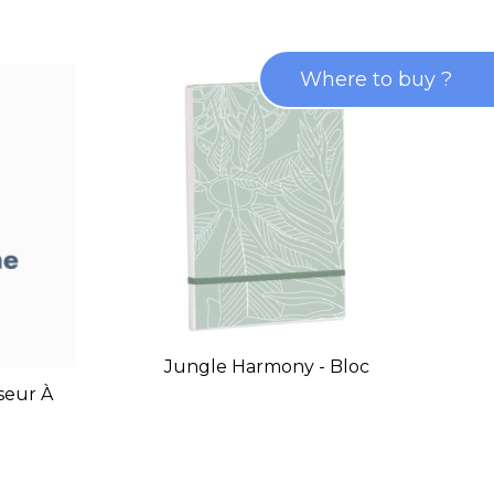
Where to buy ?
Jungle Harmony - Bloc
Ju
seur À