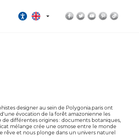
Facebook
Twitter
YouTube
Pinterest
TikTok

istes designer au sein de Polygonia.paris ont
 d'une évocation de la forêt amazonienne les
e de différentes origines : documents botaniques,
élicat mélange crée une osmose entre le monde
le rêve et nous plonge dans un univers naturel