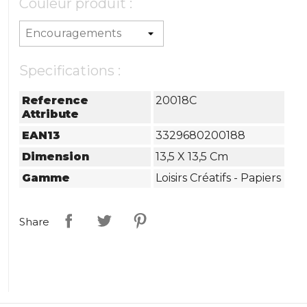
Couleur produit :
Specifications :
Reference
20018C
Attribute
EAN13
3329680200188
Dimension
13,5 X 13,5 Cm
Gamme
Loisirs Créatifs - Papiers
Share