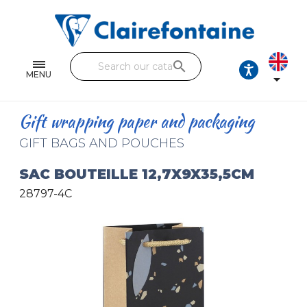
Notebooks and pads
Single and double sheets
search
Fine arts
MENU

Correspondence
Gift wrapping paper and packaging
Handicraft
GIFT BAGS AND POUCHES
Wrapping papers
SAC BOUTEILLE 12,7X9X35,5CM
28797-4C
Pencil cases & Leather goods
FIND OUR COLLECTIONS
All the collections