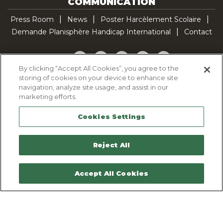
COMMUNICATION
Press Room
News
Poster Harcèlement Scolaire
Demande Planisphère Handicap International
Contact
Facebook
Twitter
YouTube
Pinterest
TikTok
By clicking “Accept All Cookies”, you agree to the
storing of cookies on your device to enhance site
Cookie Policy
navigation, analyze site usage, and assist in our
Privacy policy
marketing efforts.
Legal Notice
Cookies Settings
Sitemap
Contactez-nous
Reject All
Accept All Cookies