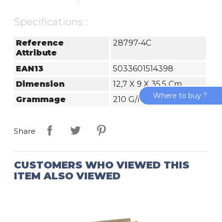
Specifications :
Reference
28797-4C
Attribute
EAN13
5033601514398
Dimension
12,7 X 9 X 35,5 Cm
Where to buy ?
Grammage
210 G/m²
Share
CUSTOMERS WHO VIEWED THIS
ITEM ALSO VIEWED