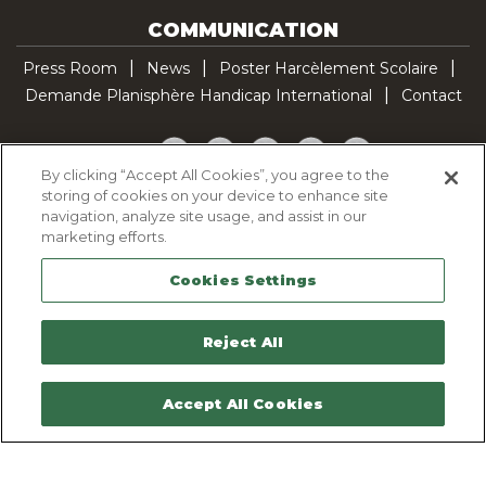
COMMUNICATION
Press Room
News
Poster Harcèlement Scolaire
Demande Planisphère Handicap International
Contact
Facebook
Twitter
YouTube
Pinterest
TikTok
By clicking “Accept All Cookies”, you agree to the
storing of cookies on your device to enhance site
Cookie Policy
navigation, analyze site usage, and assist in our
Privacy policy
marketing efforts.
Legal Notice
Cookies Settings
Sitemap
Contactez-nous
Reject All
Accept All Cookies