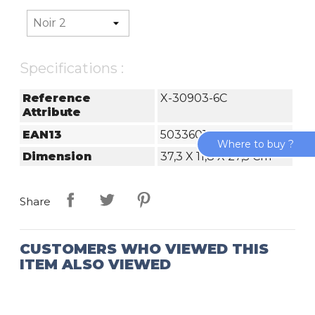
Specifications :
Reference
X-30903-6C
Attribute
EAN13
5033601004943
Where to buy ?
Dimension
37,3 X 11,8 X 27,5 Cm
Share
CUSTOMERS WHO VIEWED THIS
ITEM ALSO VIEWED