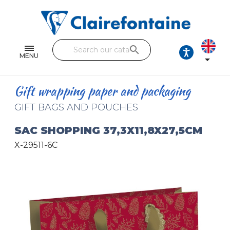
Notebooks and pads
Single and double sheets
search
Fine arts
MENU

Correspondence
Gift wrapping paper and packaging
Handicraft
GIFT BAGS AND POUCHES
Wrapping papers
SAC SHOPPING 37,3X11,8X27,5CM
X-29511-6C
Pencil cases & Leather goods
FIND OUR COLLECTIONS
All the collections