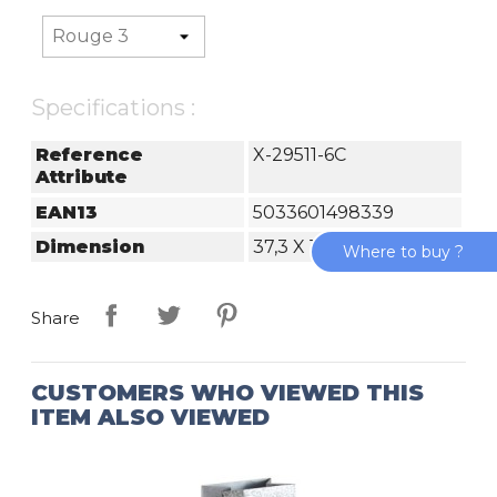
Specifications :
Reference
X-29511-6C
Attribute
EAN13
5033601498339
Dimension
37,3 X 11,8 X 27,5 Cm
Where to buy ?
Share
CUSTOMERS WHO VIEWED THIS
ITEM ALSO VIEWED