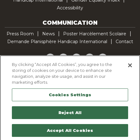
Accessibility
COMMUNICATION
Press Room
News
Poster Harcèlement Scolaire
Demande Planisphère Handicap International
Contact
Facebook
Twitter
YouTube
Pinterest
TikTok
By clicking “Accept All Cookies”, you agree to the
storing of cookies on your device to enhance site
Cookie Policy
navigation, analyze site usage, and assist in our
Privacy policy
marketing efforts.
Legal Notice
Cookies Settings
Sitemap
Contactez-nous
Reject All
Accept All Cookies