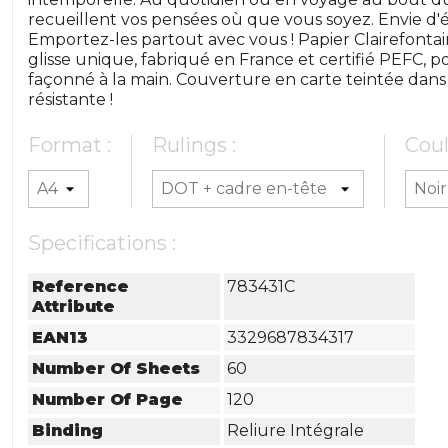
recueillent vos pensées où que vous soyez. Envie d'
Emportez-les partout avec vous ! Papier Clairefonta
glisse unique, fabriqué en France et certifié PEFC, p
façonné à la main. Couverture en carte teintée dans l
résistante !
Format :
Rulings :
Coul
Specifications :
Reference
783431C
Attribute
EAN13
3329687834317
Number Of Sheets
60
Number Of Page
120
Binding
Reliure Intégrale