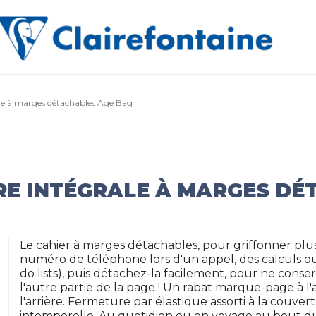
ale à marges détachables Age Bag
RE INTÉGRALE À MARGES D
Le cahier à marges détachables, pour griffonner plus
numéro de téléphone lors d'un appel, des calculs ou
do lists), puis détachez-la facilement, pour ne conse
l'autre partie de la page ! Un rabat marque-page à 
l'arrière. Fermeture par élastique assorti à la couv
intemporelle. Au quotidien ou en voyage au bout du