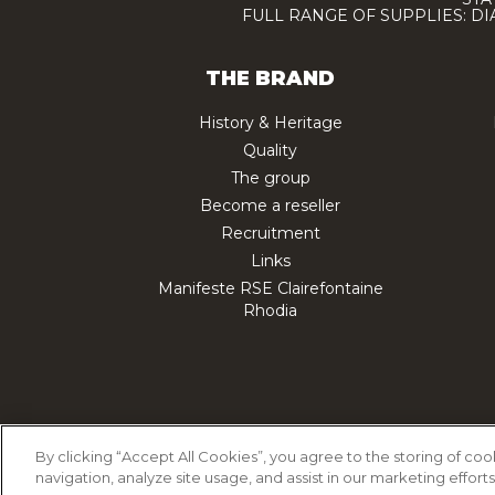
FULL RANGE OF SUPPLIES: D
THE BRAND
History & Heritage
Quality
The group
Become a reseller
Recruitment
Links
Manifeste RSE Clairefontaine
Rhodia
Cookie Policy
Priv
By clicking “Accept All Cookies”, you agree to the storing of co
navigation, analyze site usage, and assist in our marketing efforts