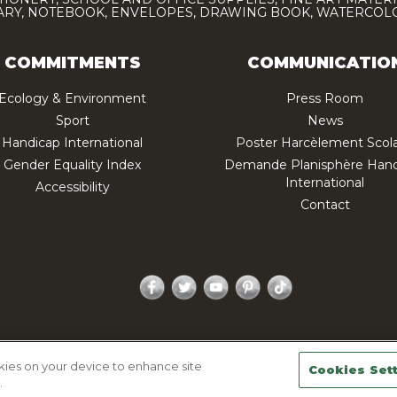
IARY, NOTEBOOK, ENVELOPES, DRAWING BOOK, WATERCO
COMMITMENTS
COMMUNICATIO
Ecology & Environment
Press Room
Sport
News
Handicap International
Poster Harcèlement Scola
Gender Equality Index
Demande Planisphère Hand
International
Accessibility
Contact
Facebook
Twitter
YouTube
Pinterest
TikTok
acy policy
Legal Notice
Sitemap
Contactez-nous
okies on your device to enhance site
Cookies Set
.