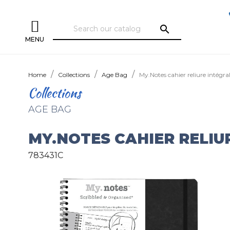
search
MENU
Home
Collections
Age Bag
My.Notes cahier reliure intégr
Collections
AGE BAG
MY.NOTES CAHIER RELIU
783431C