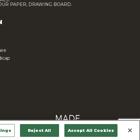
LOUR PAPER, DRAWING BOARD.
N
ire
icap
tings
Reject All
Accept All Cookies