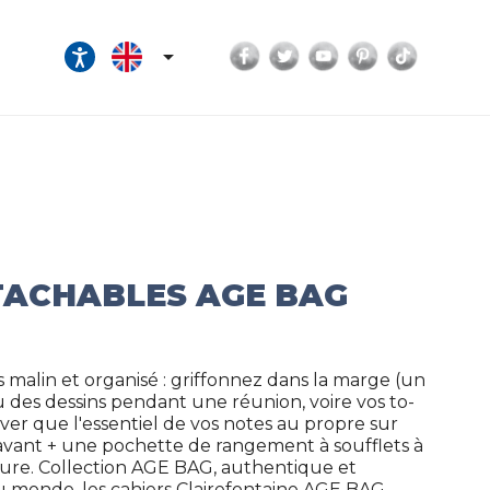
Facebook
Twitter
YouTube
Pinterest
TikTok

ÉTACHABLES AGE BAG
 malin et organisé : griffonnez dans la marge (un
 des dessins pendant une réunion, voire vos to-
rver que l'essentiel de vos notes au propre sur
l'avant + une pochette de rangement à soufflets à
erture. Collection AGE BAG, authentique et
 monde, les cahiers Clairefontaine AGE BAG