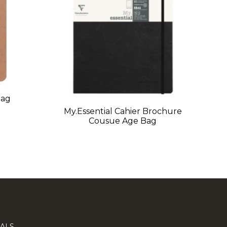
Bag
My.Essential Cahier Brochure
Cousue Age Bag
ALS.