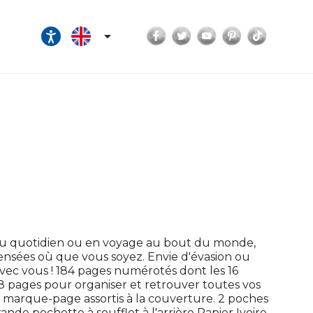
Facebook
Twitter
YouTube
Pinterest
TikTok

Au quotidien ou en voyage au bout du monde,
pensées où que vous soyez. Envie d'évasion ou
vec vous ! 184 pages numérotés dont les 16
 8 pages pour organiser et retrouver toutes vos
marque-page assortis à la couverture. 2 poches
nde pochette à soufflet à l'arrière Papier Ivoire