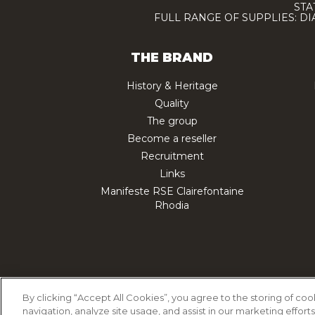
STA
FULL RANGE OF SUPPLIES: D
THE BRAND
History & Heritage
Quality
The group
Become a reseller
Recruitment
Links
Manifeste RSE Clairefontaine
Rhodia
Cookie Policy
Priv
By clicking “Accept All Cookies”, you agree to the storing of co
navigation, analyze site usage, and assist in our marketing efforts