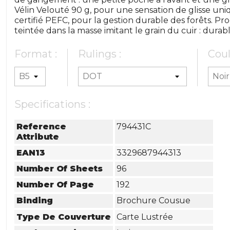
Vélin Velouté 90 g, pour une sensation de glisse uni
certifié PEFC, pour la gestion durable des forêts. P
teintée dans la masse imitant le grain du cuir : durabl
Format :
Rulings :
Coul
Specifications :
Reference
794431C
Attribute
EAN13
3329687944313
Number Of Sheets
96
Number Of Page
192
Binding
Brochure Cousue
Type De Couverture
Carte Lustrée