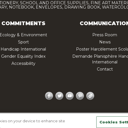
TIONERY, SCHOOL AND OFFICE SUPPLIES, FINE ART MATERI
IARY, NOTEBOOK, ENVELOPES, DRAWING BOOK, WATERCO
COMMITMENTS
COMMUNICATIO
Ecology & Environment
Press Room
Sport
News
Handicap International
Poster Harcèlement Scola
Gender Equality Index
Demande Planisphère Hand
International
Accessibility
Contact
Facebook
Twitter
YouTube
Pinterest
TikTok
acy policy
Legal Notice
Sitemap
Contactez-nous
okies on your device to enhance site
Cookies Set
.