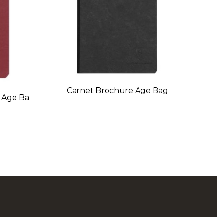
Carnet Brochure Age Bag
e Age Ba
In