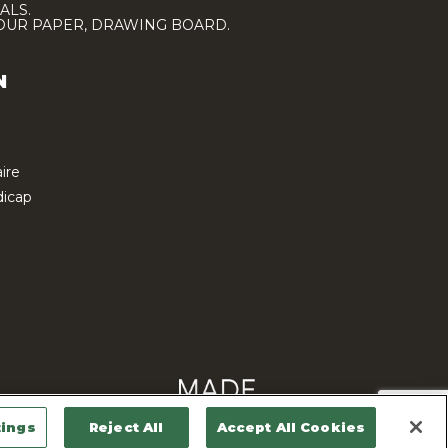
ALS.
LOUR PAPER, DRAWING BOARD.
N
ire
icap
tings
Reject All
Accept All Cookies