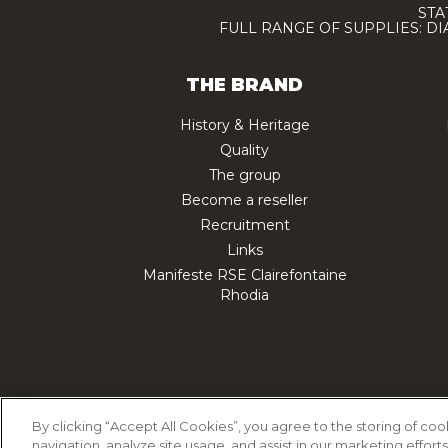
STA
FULL RANGE OF SUPPLIES: D
THE BRAND
History & Heritage
Quality
The group
Become a reseller
Recruitment
Links
Manifeste RSE Clairefontaine
Rhodia
Cookie Policy
Priv
By clicking “Accept All Cookies”, you agree to the storing of co
navigation, analyze site usage, and assist in our marketing efforts