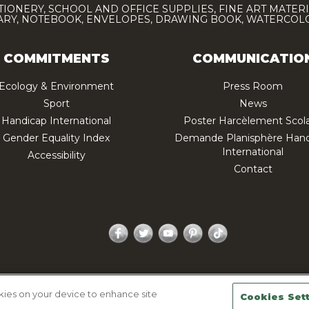
TIONERY, SCHOOL AND OFFICE SUPPLIES, FINE ART MATERI
IARY, NOTEBOOK, ENVELOPES, DRAWING BOOK, WATERCO
COMMITMENTS
COMMUNICATIO
Ecology & Environment
Press Room
Sport
News
Handicap International
Poster Harcèlement Scola
Gender Equality Index
Demande Planisphère Hand
International
Accessibility
Contact
Facebook
Twitter
YouTube
Pinterest
TikTok
acy policy
Legal Notice
Sitemap
Contactez-nous
okies on your device to enhance site
Cookies Set
.