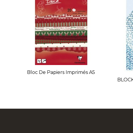
Bloc De Papiers Imprimés A5
BLOCK 