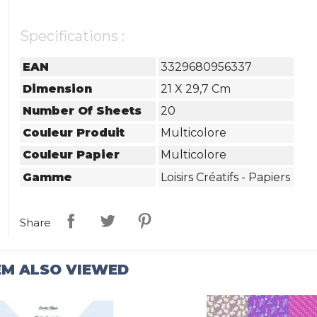
Specifications :
EAN
3329680956337
Dimension
21 X 29,7 Cm
Number Of Sheets
20
Couleur Produit
Multicolore
Couleur Papier
Multicolore
Gamme
Loisirs Créatifs - Papiers
Share
EM ALSO VIEWED