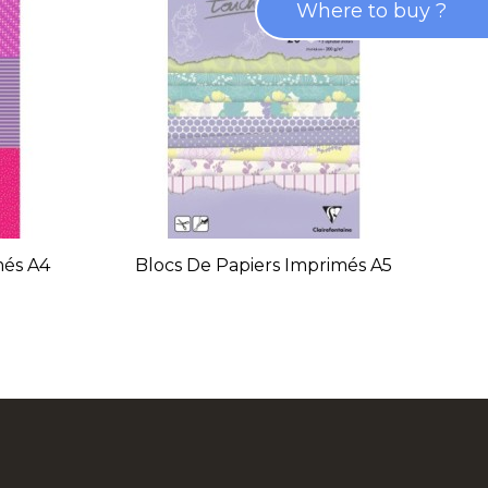
Where to buy ?
més A4
Blocs De Papiers Imprimés A5