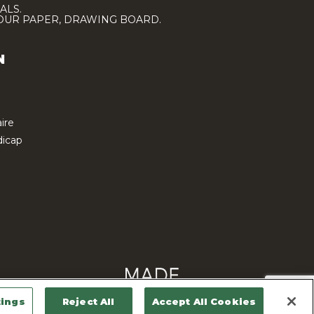
ALS.
LOUR PAPER, DRAWING BOARD.
N
ire
icap
tings
Reject All
Accept All Cookies