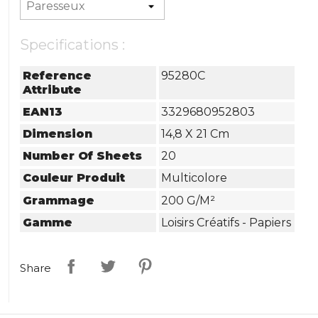
Specifications :
Reference
95280C
Attribute
EAN13
3329680952803
Dimension
14,8 X 21 Cm
Number Of Sheets
20
Couleur Produit
Multicolore
Grammage
200 G/m²
Gamme
Loisirs Créatifs - Papiers
Share