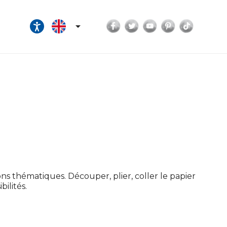
Facebook
Twitter
YouTube
Pinterest
TikTok

ns thématiques. Découper, plier, coller le papier
bilités.