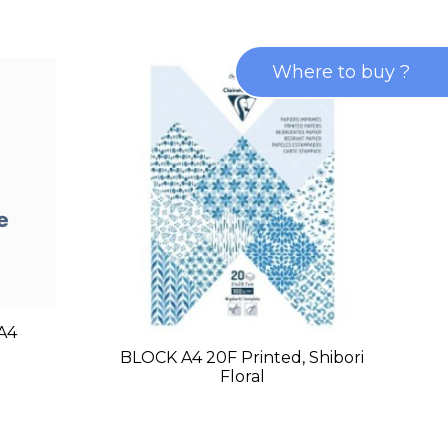
Where to buy ?
 A4
B
BLOCK A4 20F Printed, Shibori
Floral