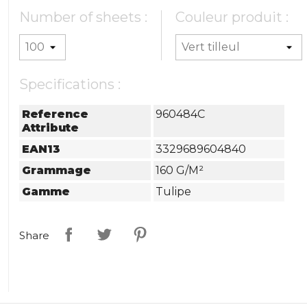
Number of sheets :
Couleur produit :
Specifications :
Reference
960484C
Attribute
EAN13
3329689604840
Grammage
160 G/m²
Gamme
Tulipe
Share