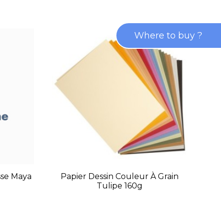
Where to buy ?
sse Maya
Papier Dessin Couleur À Grain
Poc
Tulipe 160g