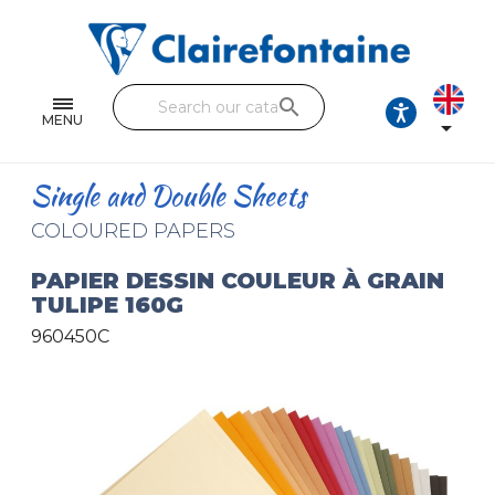
Notebooks and pads
Single and double sheets
search
Fine arts
MENU

Correspondence
Single and Double Sheets
Handicraft
COLOURED PAPERS
Wrapping papers
PAPIER DESSIN COULEUR À GRAIN
TULIPE 160G
Pencil cases & Leather goods
960450C
FIND OUR COLLECTIONS
All the collections