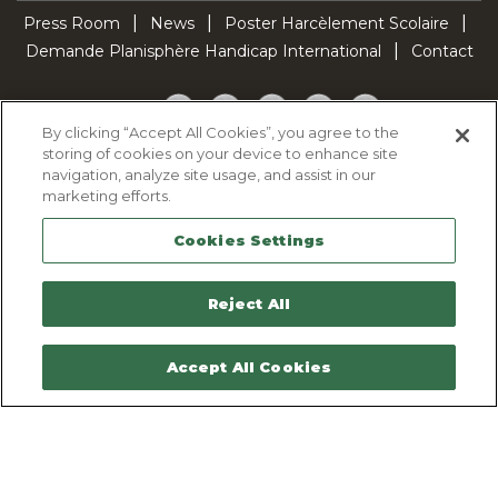
Press Room
News
Poster Harcèlement Scolaire
Demande Planisphère Handicap International
Contact
Facebook
Twitter
YouTube
Pinterest
TikTok
By clicking “Accept All Cookies”, you agree to the
storing of cookies on your device to enhance site
Cookie Policy
navigation, analyze site usage, and assist in our
Privacy policy
marketing efforts.
Legal Notice
Cookies Settings
Sitemap
Contactez-nous
Reject All
Accept All Cookies