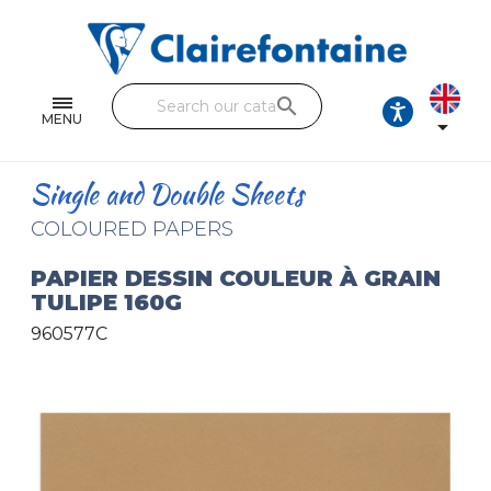
Notebooks and pads
Single and double sheets
search
Fine arts
MENU

Correspondence
Single and Double Sheets
Handicraft
COLOURED PAPERS
Wrapping papers
PAPIER DESSIN COULEUR À GRAIN
TULIPE 160G
Pencil cases & Leather goods
960577C
FIND OUR COLLECTIONS
All the collections