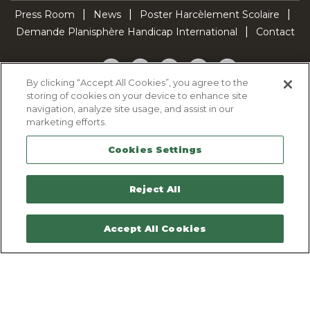
Press Room
News
Poster Harcèlement Scolaire
Demande Planisphère Handicap International
Contact
Facebook
Twitter
YouTube
Pinterest
TikTok
By clicking “Accept All Cookies”, you agree to the
storing of cookies on your device to enhance site
Cookie Policy
navigation, analyze site usage, and assist in our
Privacy policy
marketing efforts.
Legal Notice
Cookies Settings
Sitemap
Contactez-nous
Reject All
Accept All Cookies