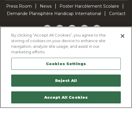
Press Room
News
Poster Harcèlement Scolaire
Demande Planisphère Handicap International
Contact
Facebook
Twitter
YouTube
Pinterest
TikTok
By clicking “Accept All Cookies”, you agree to the
storing of cookies on your device to enhance site
Cookie Policy
navigation, analyze site usage, and assist in our
Privacy policy
marketing efforts.
Legal Notice
Cookies Settings
Sitemap
Contactez-nous
Reject All
Accept All Cookies