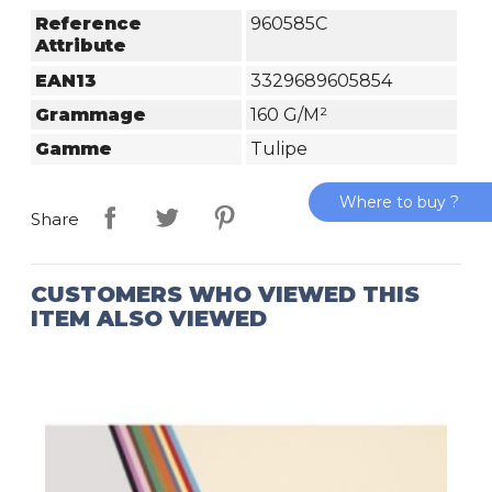
Reference
960585C
Attribute
EAN13
3329689605854
Grammage
160 G/m²
Gamme
Tulipe
Where to buy ?
Share
CUSTOMERS WHO VIEWED THIS
ITEM ALSO VIEWED