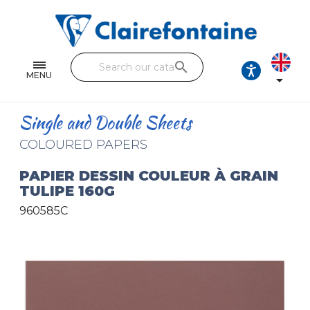
Notebooks and pads
Single and double sheets
search
Fine arts
MENU

Correspondence
Single and Double Sheets
Handicraft
COLOURED PAPERS
Wrapping papers
PAPIER DESSIN COULEUR À GRAIN
TULIPE 160G
Pencil cases & Leather goods
960585C
FIND OUR COLLECTIONS
All the collections