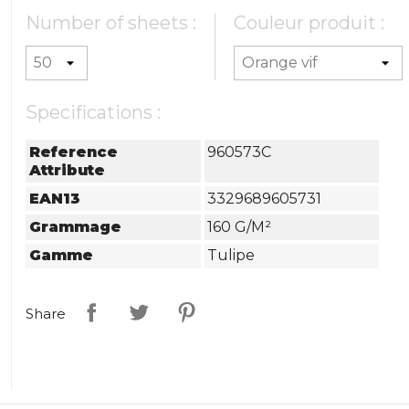
Number of sheets :
Couleur produit :
Specifications :
Reference
960573C
Attribute
EAN13
3329689605731
Grammage
160 G/m²
Gamme
Tulipe
Share