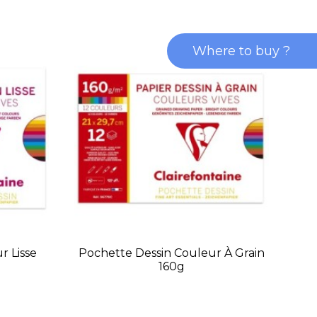
Where to buy ?
r Lisse
Pochette Dessin Couleur À Grain
P
160g