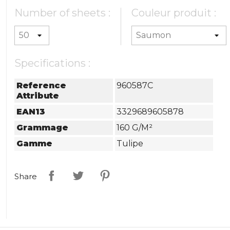
Number of sheets :
Couleur produit :
Specifications :
Reference
960587C
Attribute
EAN13
3329689605878
Grammage
160 G/m²
Gamme
Tulipe
Share