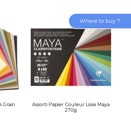
Where to buy ?
À Grain
Assorti Papier Couleur Lisse Maya
Ass
270g