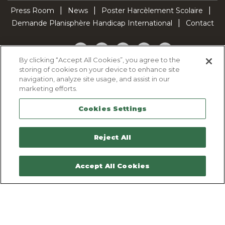
Press Room
News
Poster Harcèlement Scolaire
Demande Planisphère Handicap International
Contact
Facebook
Twitter
YouTube
Pinterest
TikTok
By clicking “Accept All Cookies”, you agree to the
storing of cookies on your device to enhance site
Cookie Policy
navigation, analyze site usage, and assist in our
Privacy policy
marketing efforts.
Legal Notice
Cookies Settings
Sitemap
Contactez-nous
Reject All
Accept All Cookies