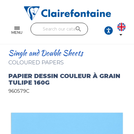
Notebooks and pads
Single and double sheets
search
Fine arts
MENU

Correspondence
Single and Double Sheets
Handicraft
COLOURED PAPERS
Wrapping papers
PAPIER DESSIN COULEUR À GRAIN
TULIPE 160G
Pencil cases & Leather goods
960579C
FIND OUR COLLECTIONS
All the collections