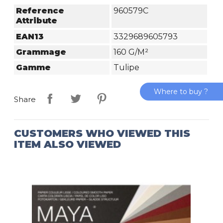
Reference
960579C
Attribute
EAN13
3329689605793
Grammage
160 G/m²
Gamme
Tulipe
Where to buy ?
Share
CUSTOMERS WHO VIEWED THIS
ITEM ALSO VIEWED