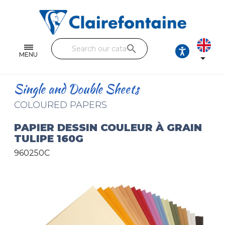
Notebooks and pads
Single and double sheets
search
Fine arts
MENU

Correspondence
Single and Double Sheets
Handicraft
COLOURED PAPERS
Wrapping papers
PAPIER DESSIN COULEUR À GRAIN
TULIPE 160G
Pencil cases & Leather goods
960250C
FIND OUR COLLECTIONS
All the collections