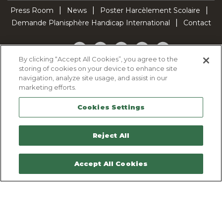
Press Room
News
Poster Harcèlement Scolaire
Demande Planisphère Handicap International
Contact
Facebook
Twitter
YouTube
Pinterest
TikTok
By clicking “Accept All Cookies”, you agree to the
storing of cookies on your device to enhance site
Cookie Policy
navigation, analyze site usage, and assist in our
Privacy policy
marketing efforts.
Legal Notice
Cookies Settings
Sitemap
Contactez-nous
Reject All
Accept All Cookies