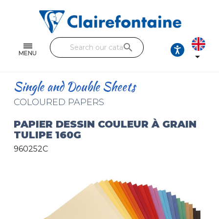
Notebooks and pads
Single and double sheets
search
Fine arts
MENU

Correspondence
Single and Double Sheets
Handicraft
COLOURED PAPERS
Wrapping papers
PAPIER DESSIN COULEUR À GRAIN
TULIPE 160G
Pencil cases & Leather goods
960252C
FIND OUR COLLECTIONS
All the collections