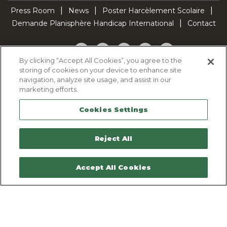
Press Room
News
Poster Harcèlement Scolaire
Demande Planisphère Handicap International
Contact
Facebook
Twitter
YouTube
Pinterest
TikTok
By clicking “Accept All Cookies”, you agree to the
storing of cookies on your device to enhance site
Cookie Policy
navigation, analyze site usage, and assist in our
Privacy policy
marketing efforts.
Legal Notice
Cookies Settings
Sitemap
Contactez-nous
Reject All
Accept All Cookies