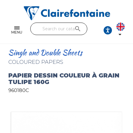
Notebooks and pads
Single and double sheets
search
Fine arts
MENU

Correspondence
Single and Double Sheets
Handicraft
COLOURED PAPERS
Wrapping papers
PAPIER DESSIN COULEUR À GRAIN
TULIPE 160G
Pencil cases & Leather goods
960180C
FIND OUR COLLECTIONS
All the collections