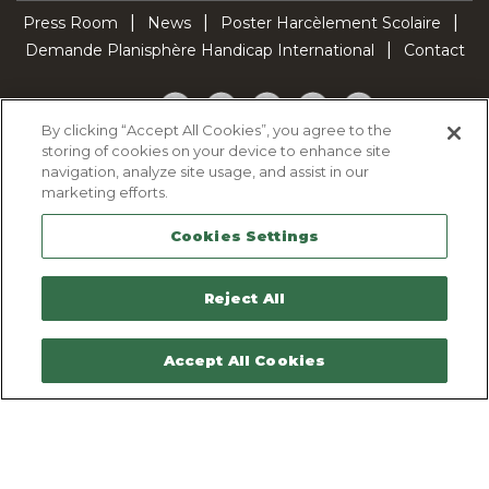
Press Room
News
Poster Harcèlement Scolaire
Demande Planisphère Handicap International
Contact
Facebook
Twitter
YouTube
Pinterest
TikTok
By clicking “Accept All Cookies”, you agree to the
storing of cookies on your device to enhance site
Cookie Policy
navigation, analyze site usage, and assist in our
Privacy policy
marketing efforts.
Legal Notice
Cookies Settings
Sitemap
Contactez-nous
Reject All
Accept All Cookies