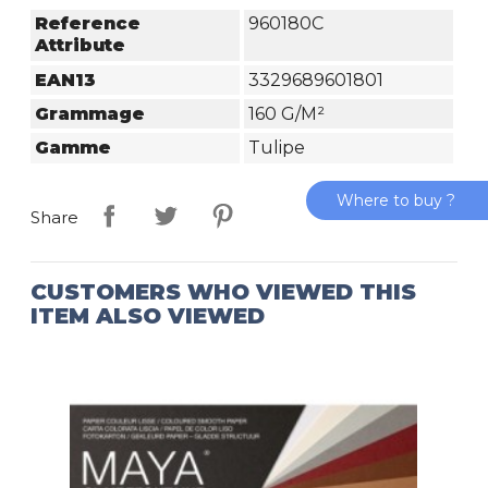
Reference
960180C
Attribute
EAN13
3329689601801
Grammage
160 G/m²
Gamme
Tulipe
Where to buy ?
Share
CUSTOMERS WHO VIEWED THIS
ITEM ALSO VIEWED