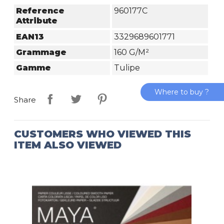
Reference
960177C
Attribute
EAN13
3329689601771
Grammage
160 G/m²
Gamme
Tulipe
Where to buy ?
Share
CUSTOMERS WHO VIEWED THIS
ITEM ALSO VIEWED