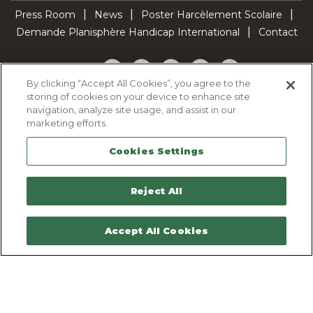
Press Room
News
Poster Harcèlement Scolaire
Demande Planisphère Handicap International
Contact
Facebook
Twitter
YouTube
Pinterest
TikTok
By clicking “Accept All Cookies”, you agree to the
storing of cookies on your device to enhance site
Cookie Policy
navigation, analyze site usage, and assist in our
Privacy policy
marketing efforts.
Legal Notice
Cookies Settings
Sitemap
Contactez-nous
Reject All
Accept All Cookies