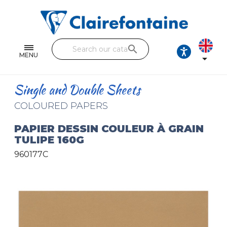
Notebooks and pads
Single and double sheets
search
Fine arts
MENU

Correspondence
Single and Double Sheets
Handicraft
COLOURED PAPERS
Wrapping papers
PAPIER DESSIN COULEUR À GRAIN
TULIPE 160G
Pencil cases & Leather goods
960177C
FIND OUR COLLECTIONS
All the collections