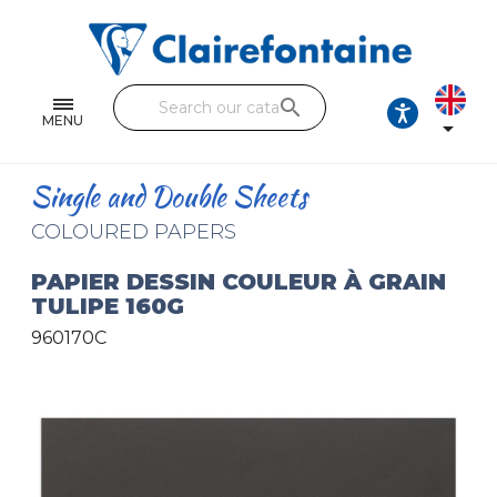
Notebooks and pads
Single and double sheets
search
Fine arts
MENU

Correspondence
Single and Double Sheets
Handicraft
COLOURED PAPERS
Wrapping papers
PAPIER DESSIN COULEUR À GRAIN
TULIPE 160G
Pencil cases & Leather goods
960170C
FIND OUR COLLECTIONS
All the collections