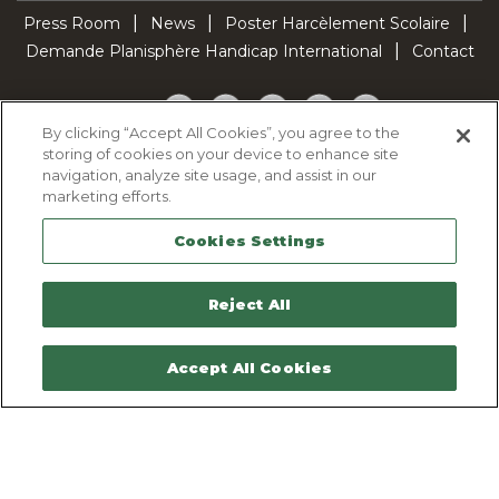
Press Room
News
Poster Harcèlement Scolaire
Demande Planisphère Handicap International
Contact
Facebook
Twitter
YouTube
Pinterest
TikTok
By clicking “Accept All Cookies”, you agree to the
storing of cookies on your device to enhance site
Cookie Policy
navigation, analyze site usage, and assist in our
Privacy policy
marketing efforts.
Legal Notice
Cookies Settings
Sitemap
Contactez-nous
Reject All
Accept All Cookies