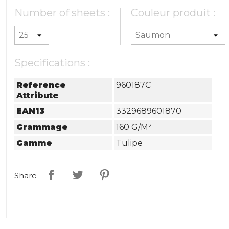
Number of sheets :
Couleur produit :
Specifications :
Reference
960187C
Attribute
EAN13
3329689601870
Grammage
160 G/m²
Gamme
Tulipe
Share