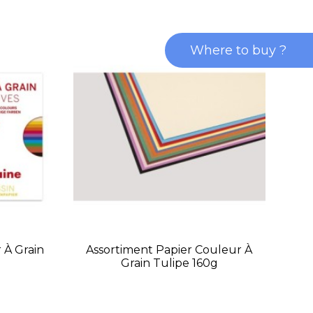
Where to buy ?
 À Grain
Assortiment Papier Couleur À
Ass
Grain Tulipe 160g