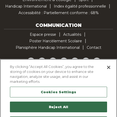
Handicap International
Index égalité professionnelle
Accessibilité : Partiellement conforme : 68%
COMMUNICATION
Espace presse
Actualités
Poster Harcèlement Scolaire
Planisphère Handicap International
Contact
Facebook
Twitter
YouTube
Pinterest
Instagram
LinkedIn
TikTok
By clicking “Accept All Cookies”, you agree to the
storing of cookies on your device to enhance site
Politique d'utilisation des cookies
navigation, analyze site usage, and assist in our
Politique de confidentialité
marketing efforts.
Mentions légales
Cookies Settings
Plan du site
Contactez-nous
Reject All