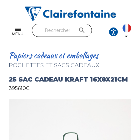
Cahiers & Carnets
Feuilles & Copies
search
Beaux-arts & Dessin
MENU

Correspondance
Papiers cadeaux et emballages
Loisirs créatifs
POCHETTES ET SACS CADEAUX
Papiers cadeaux et emballages
25 SAC CADEAU KRAFT 16X8X21CM
395610C
Cuir & trousses
RETROUVEZ NOS COLLECTIONS
Toutes les collections