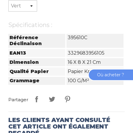
Spécifications :
Référence
395610C
Déclinaison
EAN13
3329683956105
Dimension
16 X 8 X 21 Cm
Qualité Papier
Papier Kraft
Où acheter ?
Grammage
100 G/m²
Partager
LES CLIENTS AYANT CONSULTÉ
CET ARTICLE ONT ÉGALEMENT
REGARDÉ