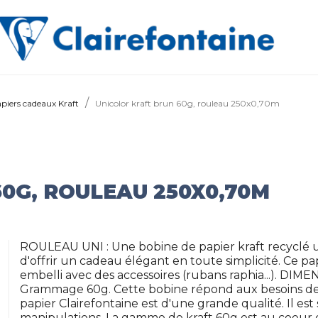
piers cadeaux Kraft
Unicolor kraft brun 60g, rouleau 250x0,70m
0G, ROULEAU 250X0,70M
ROULEAU UNI : Une bobine de papier kraft recyclé un
d'offrir un cadeau élégant en toute simplicité. Ce p
embelli avec des accessoires (rubans raphia...). DIME
Grammage 60g. Cette bobine répond aux besoins de
papier Clairefontaine est d'une grande qualité. Il est 
manipulations. La gamme de kraft 60g est au coeur 