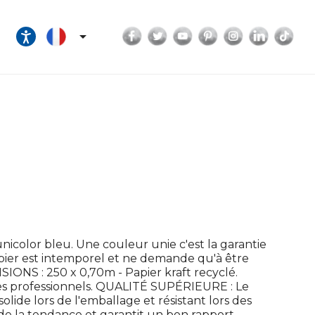
Facebook
Twitter
YouTube
Pinterest
Instagram
LinkedI
Tik

icolor bleu. Une couleur unie c'est la garantie
apier est intemporel et ne demande qu'à être
NSIONS : 250 x 0,70m - Papier kraft recyclé.
s professionnels. QUALITÉ SUPÉRIEURE : Le
solide lors de l'emballage et résistant lors des
de la tendance et garantit un bon rapport