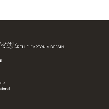
AUX-ARTS.
IER AQUARELLE, CARTON À DESSIN.
N
ire
tional