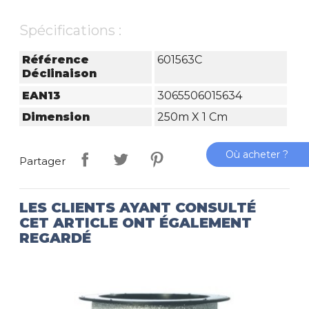
Spécifications :
Référence
601563C
Déclinaison
EAN13
3065506015634
Dimension
250m X 1 Cm
Où acheter ?
Partager
LES CLIENTS AYANT CONSULTÉ
CET ARTICLE ONT ÉGALEMENT
REGARDÉ