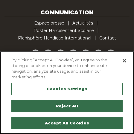
COMMUNICATION
Espace presse
Actualités
Poster Harcèlement Scolaire
Planisphère Handicap International
Contact
Facebook
Twitter
YouTube
Pinterest
Instagram
LinkedIn
TikTok
By clicking “Accept All Cookies”, you agree to the
storing of cookies on your device to enhance site
Politique d'utilisation des cookies
navigation, analyze site usage, and assist in our
Politique de confidentialité
marketing efforts.
Mentions légales
Cookies Settings
Plan du site
Contactez-nous
Reject All
Accept All Cookies