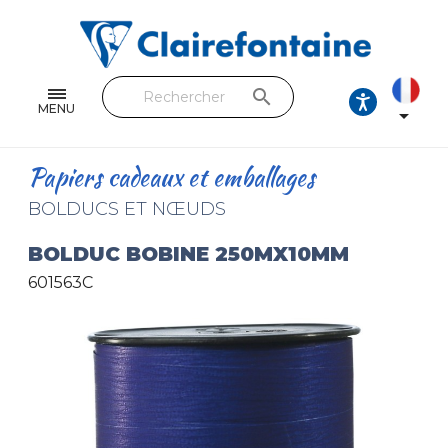
Cahiers & Carnets
Feuilles & Copies
search
Beaux-arts & Dessin
MENU

Correspondance
Papiers cadeaux et emballages
Loisirs créatifs
BOLDUCS ET NŒUDS
Papiers cadeaux et emballages
BOLDUC BOBINE 250MX10MM
601563C
Cuir & trousses
RETROUVEZ NOS COLLECTIONS
Toutes les collections