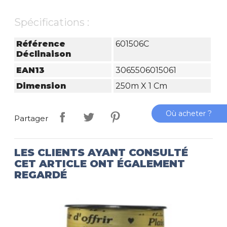
Spécifications :
Référence
601506C
Déclinaison
EAN13
3065506015061
Dimension
250m X 1 Cm
Où acheter ?
Partager
LES CLIENTS AYANT CONSULTÉ
CET ARTICLE ONT ÉGALEMENT
REGARDÉ