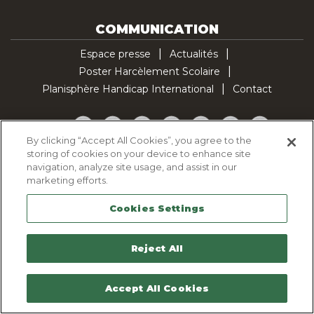
COMMUNICATION
Espace presse
Actualités
Poster Harcèlement Scolaire
Planisphère Handicap International
Contact
Facebook
Twitter
YouTube
Pinterest
Instagram
LinkedIn
TikTok
By clicking “Accept All Cookies”, you agree to the
storing of cookies on your device to enhance site
Politique d'utilisation des cookies
navigation, analyze site usage, and assist in our
Politique de confidentialité
marketing efforts.
Mentions légales
Cookies Settings
Plan du site
Contactez-nous
Reject All
Accept All Cookies