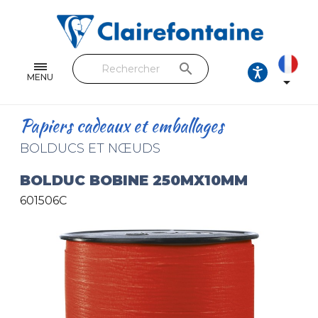
Cahiers & Carnets
Feuilles & Copies
search
Beaux-arts & Dessin
MENU

Correspondance
Papiers cadeaux et emballages
Loisirs créatifs
BOLDUCS ET NŒUDS
Papiers cadeaux et emballages
BOLDUC BOBINE 250MX10MM
601506C
Cuir & trousses
RETROUVEZ NOS COLLECTIONS
Toutes les collections