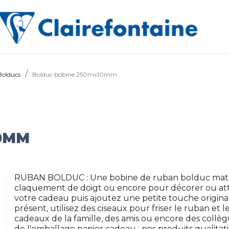
Bolducs
Bolduc bobine 250mx10mm
0MM
RUBAN BOLDUC : Une bobine de ruban bolduc mat B
claquement de doigt ou encore pour décorer ou att
votre cadeau puis ajoutez une petite touche original
présent, utilisez des ciseaux pour friser le ruban et l
cadeaux de la famille, des amis ou encore des collè
de l'emballage papier cadeau : nos produits qualitati