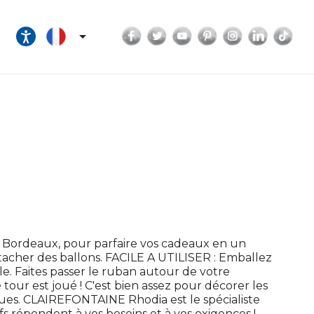
Facebook
Twitter
YouTube
Pinterest
Instagram
LinkedI
Tik

ordeaux, pour parfaire vos cadeaux en un
acher des ballons. FACILE A UTILISER : Emballez
e. Faites passer le ruban autour de votre
e tour est joué ! C'est bien assez pour décorer les
gues. CLAIREFONTAINE Rhodia est le spécialiste
fs répondent à vos besoins et à vos exigences !