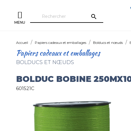
search
MENU
Accueil
Papiers cadeaux et emballages
Bolducs et nœuds
Papiers cadeaux et emballages
BOLDUCS ET NŒUDS
BOLDUC BOBINE 250MX1
601521C