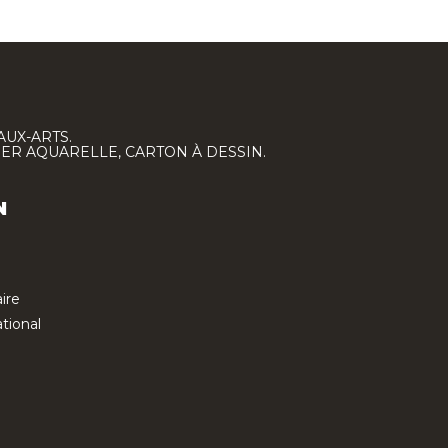
AUX-ARTS.
IER AQUARELLE, CARTON À DESSIN.
N
ire
tional