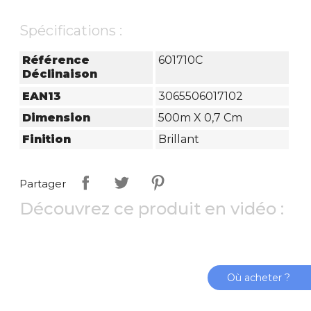
Spécifications :
Référence
601710C
Déclinaison
EAN13
3065506017102
Dimension
500m X 0,7 Cm
Finition
Brillant
Partager
Découvrez ce produit en vidéo :
Où acheter ?