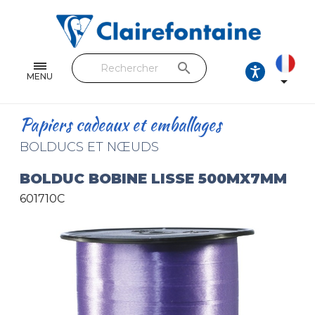
Cahiers & Carnets
Feuilles & Copies
search
Beaux-arts & Dessin
MENU

Correspondance
Papiers cadeaux et emballages
Loisirs créatifs
BOLDUCS ET NŒUDS
Papiers cadeaux et emballages
BOLDUC BOBINE LISSE 500MX7MM
601710C
Cuir & trousses
RETROUVEZ NOS COLLECTIONS
Toutes les collections