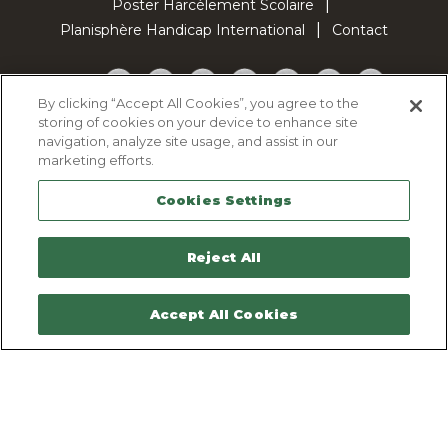
Poster Harcèlement Scolaire
Planisphère Handicap International
Contact
Facebook
Twitter
YouTube
Pinterest
Instagram
LinkedIn
TikTok
By clicking “Accept All Cookies”, you agree to the
storing of cookies on your device to enhance site
Politique d'utilisation des cookies
navigation, analyze site usage, and assist in our
Politique de confidentialité
marketing efforts.
Mentions légales
Cookies Settings
Plan du site
Contactez-nous
Reject All
Accept All Cookies