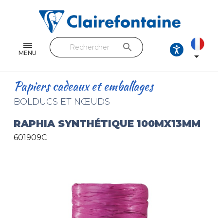
Cahiers & Carnets
Feuilles & Copies
search
Beaux-arts & Dessin
MENU

Correspondance
Papiers cadeaux et emballages
Loisirs créatifs
BOLDUCS ET NŒUDS
Papiers cadeaux et emballages
RAPHIA SYNTHÉTIQUE 100MX13MM
601909C
Cuir & trousses
RETROUVEZ NOS COLLECTIONS
Toutes les collections