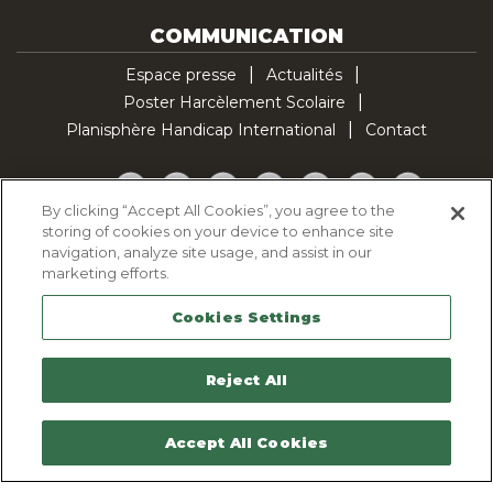
COMMUNICATION
Espace presse
Actualités
Poster Harcèlement Scolaire
Planisphère Handicap International
Contact
Facebook
Twitter
YouTube
Pinterest
Instagram
LinkedIn
TikTok
By clicking “Accept All Cookies”, you agree to the
storing of cookies on your device to enhance site
Politique d'utilisation des cookies
navigation, analyze site usage, and assist in our
Politique de confidentialité
marketing efforts.
Mentions légales
Cookies Settings
Plan du site
Contactez-nous
Reject All
Accept All Cookies