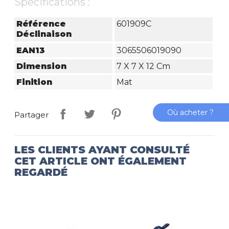
Spécifications :
Référence
601909C
Déclinaison
EAN13
3065506019090
Dimension
7 X 7 X 12 Cm
Finition
Mat
Où acheter ?
Partager
LES CLIENTS AYANT CONSULTÉ
CET ARTICLE ONT ÉGALEMENT
REGARDÉ