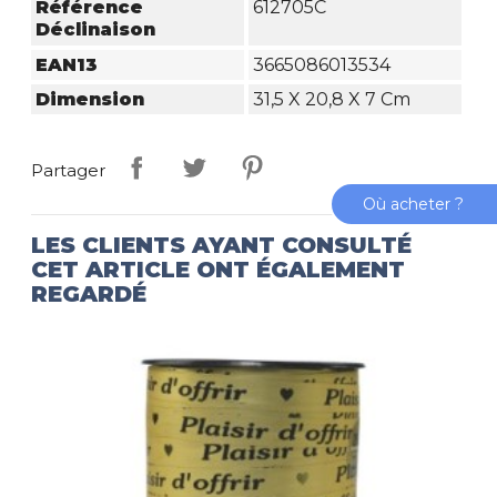
Référence
612705C
Déclinaison
EAN13
3665086013534
Dimension
31,5 X 20,8 X 7 Cm
Partager
Où acheter ?
LES CLIENTS AYANT CONSULTÉ
CET ARTICLE ONT ÉGALEMENT
REGARDÉ