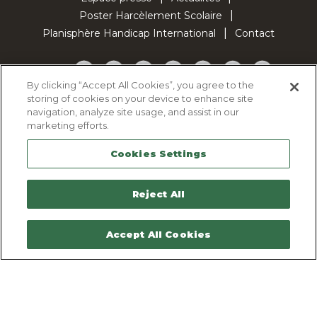
Poster Harcèlement Scolaire
Planisphère Handicap International
Contact
Facebook
Twitter
YouTube
Pinterest
Instagram
LinkedIn
TikTok
By clicking “Accept All Cookies”, you agree to the
storing of cookies on your device to enhance site
Politique d'utilisation des cookies
navigation, analyze site usage, and assist in our
Politique de confidentialité
marketing efforts.
Mentions légales
Cookies Settings
Plan du site
Contactez-nous
Reject All
Accept All Cookies