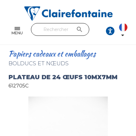
Cahiers & Carnets
Feuilles & Copies
search
Beaux-arts & Dessin
MENU

Correspondance
Papiers cadeaux et emballages
Loisirs créatifs
BOLDUCS ET NŒUDS
Papiers cadeaux et emballages
PLATEAU DE 24 ŒUFS 10MX7MM
612705C
Cuir & trousses
RETROUVEZ NOS COLLECTIONS
Toutes les collections