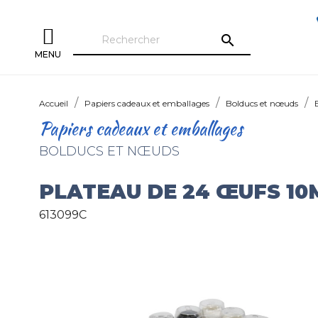
search
MENU
Accueil
Papiers cadeaux et emballages
Bolducs et nœuds
Papiers cadeaux et emballages
BOLDUCS ET NŒUDS
PLATEAU DE 24 ŒUFS 1
613099C