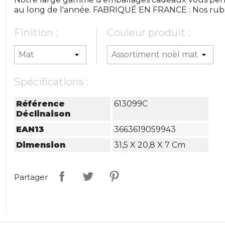
au long de l'année. FABRIQUÉ EN FRANCE : Nos ruba
Finition :
Couleur produit :
Spécifications :
Référence
613099C
Déclinaison
EAN13
3663619059943
Dimension
31,5 X 20,8 X 7 Cm
Partager