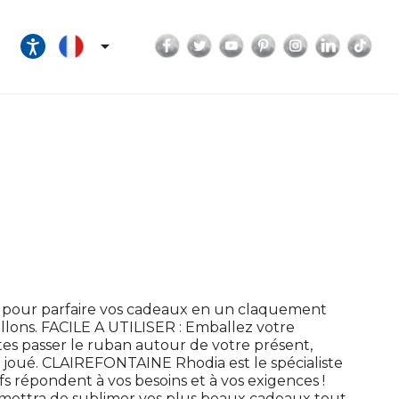
Facebook
Twitter
YouTube
Pinterest
Instagram
LinkedI
Tik

pour parfaire vos cadeaux en un claquement
llons. FACILE A UTILISER : Emballez votre
tes passer le ruban autour de votre présent,
est joué. CLAIREFONTAINE Rhodia est le spécialiste
fs répondent à vos besoins et à vos exigences !
ettra de sublimer vos plus beaux cadeaux tout