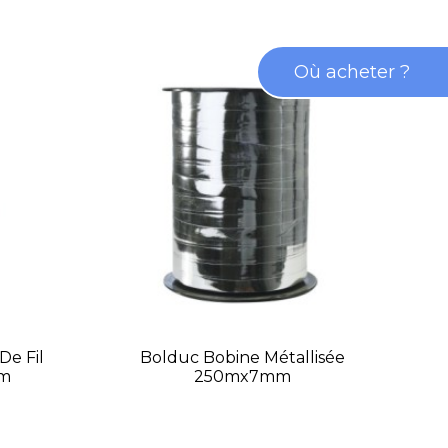
Où acheter ?
De Fil
Bolduc Bobine Métallisée
Pla
mm
250mx7mm