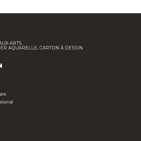
AUX-ARTS.
IER AQUARELLE, CARTON À DESSIN.
N
ire
tional