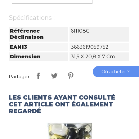
Spécifications :
Référence
611108C
Déclinaison
EAN13
3663619059752
Dimension
31,5 X 20,8 X 7 Cm
Où acheter ?
Partager
LES CLIENTS AYANT CONSULTÉ
CET ARTICLE ONT ÉGALEMENT
REGARDÉ