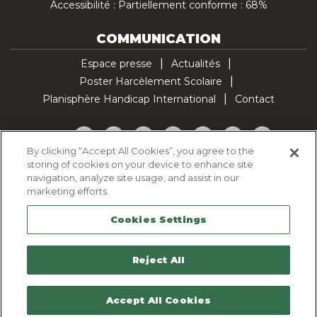
Accessibilité : Partiellement conforme : 68%
COMMUNICATION
Espace presse
Actualités
Poster Harcèlement Scolaire
Planisphère Handicap International
Contact
Facebook
Twitter
YouTube
Pinterest
Instagram
LinkedIn
TikTok
By clicking “Accept All Cookies”, you agree to the
storing of cookies on your device to enhance site
Politique d'utilisation des cookies
navigation, analyze site usage, and assist in our
Politique de confidentialité
marketing efforts.
Mentions légales
Cookies Settings
Plan du site
Contactez-nous
Reject All
Accept All Cookies