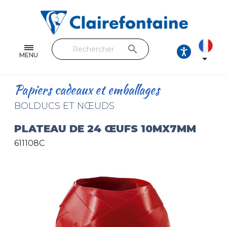
Cahiers & Carnets
Feuilles & Copies
search
Beaux-arts & Dessin
MENU

Correspondance
Papiers cadeaux et emballages
Loisirs créatifs
BOLDUCS ET NŒUDS
Papiers cadeaux et emballages
PLATEAU DE 24 ŒUFS 10MX7MM
611108C
Cuir & trousses
RETROUVEZ NOS COLLECTIONS
Toutes les collections