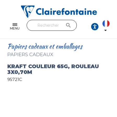
Cahiers & Carnets
Feuilles & Copies
search
Beaux-arts & Dessin
MENU

Correspondance
Papiers cadeaux et emballages
Loisirs créatifs
PAPIERS CADEAUX
Papiers cadeaux et emballages
KRAFT COULEUR 65G, ROULEAU
3X0,70M
Cuir & trousses
95721C
RETROUVEZ NOS COLLECTIONS
Toutes les collections