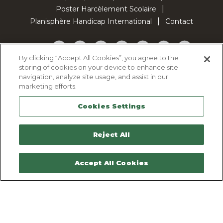
Poster Harcèlement Scolaire
Planisphère Handicap International
Contact
Facebook
Twitter
YouTube
Pinterest
Instagram
LinkedIn
TikTok
By clicking “Accept All Cookies”, you agree to the
storing of cookies on your device to enhance site
Politique d'utilisation des cookies
navigation, analyze site usage, and assist in our
Politique de confidentialité
marketing efforts.
Mentions légales
Cookies Settings
Plan du site
Contactez-nous
Reject All
Accept All Cookies