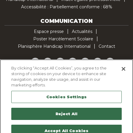
Accessibilité : Partiellement conforme : 68%
COMMUNICATION
Espace presse
Actualités
Poster Harcèlement Scolaire
Planisphère Handicap International
Contact
Facebook
Twitter
YouTube
Pinterest
Instagram
LinkedIn
TikTok
By clicking “Accept All Cookies”, you agree to the
storing of cookies on your device to enhance site
Politique d'utilisation des cookies
navigation, analyze site usage, and assist in our
Politique de confidentialité
marketing efforts.
Mentions légales
Cookies Settings
Plan du site
Contactez-nous
Reject All
Accept All Cookies