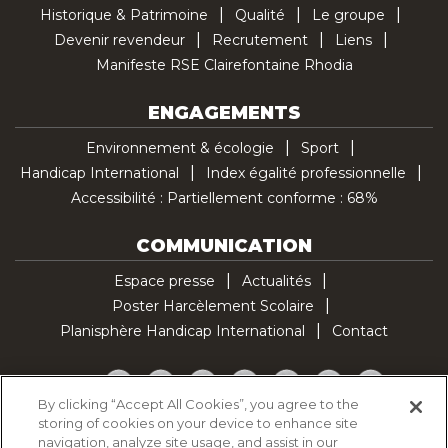
Historique & Patrimoine
Qualité
Le groupe
Devenir revendeur
Recrutement
Liens
Manifeste RSE Clairefontaine Rhodia
ENGAGEMENTS
Environnement & écologie
Sport
Handicap International
Index égalité professionnelle
Accessibilité : Partiellement conforme : 68%
COMMUNICATION
Espace presse
Actualités
Poster Harcèlement Scolaire
Planisphère Handicap International
Contact
Facebook
Twitter
YouTube
Pinterest
Instagram
LinkedIn
TikTok
By clicking “Accept All Cookies”, you agree to the
storing of cookies on your device to enhance site
Politique d'utilisation des cookies
navigation, analyze site usage, and assist in our