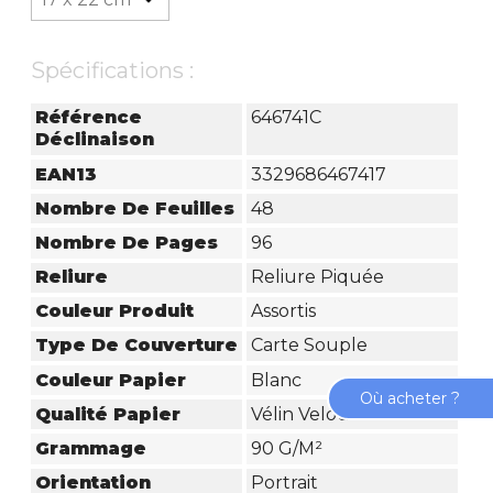
Spécifications :
Référence
646741C
Déclinaison
EAN13
3329686467417
Nombre De Feuilles
48
Nombre De Pages
96
Reliure
Reliure Piquée
Couleur Produit
Assortis
Type De Couverture
Carte Souple
Couleur Papier
Blanc
Où acheter ?
Qualité Papier
Vélin Velouté
Grammage
90 G/m²
Orientation
Portrait