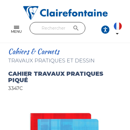
Cahiers & Carnets
Feuilles & Copies
search
Beaux-arts & Dessin
MENU

Correspondance
Cahiers & Carnets
Loisirs créatifs
TRAVAUX PRATIQUES ET DESSIN
Papiers cadeaux et emballages
CAHIER TRAVAUX PRATIQUES
PIQUÉ
Cuir & trousses
3347C
RETROUVEZ NOS COLLECTIONS
Toutes les collections