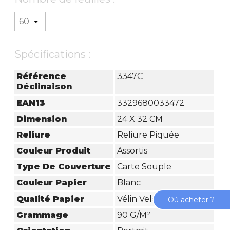
Spécifications :
Référence
3347C
Déclinaison
EAN13
3329680033472
Dimension
24 X 32 CM
Reliure
Reliure Piquée
Couleur Produit
Assortis
Type De Couverture
Carte Souple
Couleur Papier
Blanc
Qualité Papier
Vélin Velouté
Où acheter ?
Grammage
90 G/m²