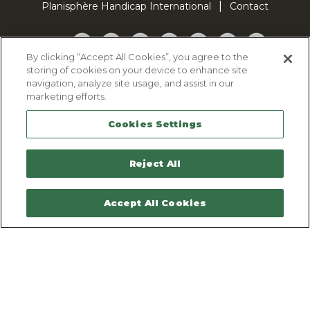
Planisphère Handicap International
Contact
Facebook
Twitter
YouTube
Pinterest
Instagram
LinkedIn
TikTok
By clicking “Accept All Cookies”, you agree to the
storing of cookies on your device to enhance site
Politique d'utilisation des cookies
navigation, analyze site usage, and assist in our
Politique de confidentialité
marketing efforts.
Mentions légales
Cookies Settings
Plan du site
Contactez-nous
Reject All
Accept All Cookies