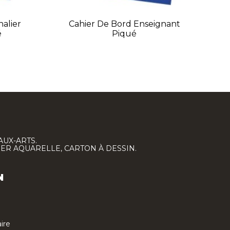
nalier
Cahier De Bord Enseignant
é
Piqué
AUX-ARTS.
IER AQUARELLE, CARTON À DESSIN.
N
ire