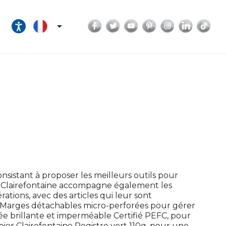
Facebook
Twitter
YouTube
Pinterest
Instagram
LinkedI
Tik

onsistant à proposer les meilleurs outils pour
ves, Clairefontaine accompagne également les
ations, avec des articles qui leur sont
 Marges détachables micro-perforées pour gérer
ée brillante et imperméable Certifié PEFC, pour
pier Clairefontaine Registre vert 110g, pour une