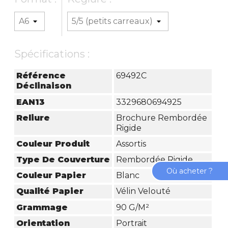
Spécifications :
Référence
69492C
Déclinaison
EAN13
3329680694925
Reliure
Brochure Rembordée
Rigide
Couleur Produit
Assortis
Type De Couverture
Rembordée Rigide
Où acheter ?
Couleur Papier
Blanc
Qualité Papier
Vélin Velouté
Grammage
90 G/m²
Orientation
Portrait