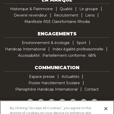
LA MARQUE
Historique & Patrimoine
Qualité
Le groupe
Devenir revendeur
Recrutement
Liens
Manifeste RSE Clairefontaine Rhodia
ENGAGEMENTS
Environnement & écologie
Sport
Handicap International
Index égalité professionnelle
Accessibilité : Partiellement conforme : 68%
COMMUNICATION
Espace presse
Actualités
Poster Harcèlement Scolaire
Planisphère Handicap International
Contact
Facebook
Twitter
YouTube
Pinterest
Instagram
LinkedIn
TikTok
By clicking “Accept All Cookies”, you agree to the
storing of cookies on your device to enhance site