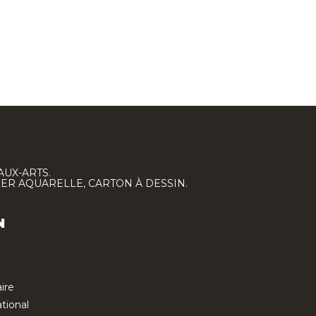
AUX-ARTS.
IER AQUARELLE, CARTON À DESSIN.
N
ire
tional