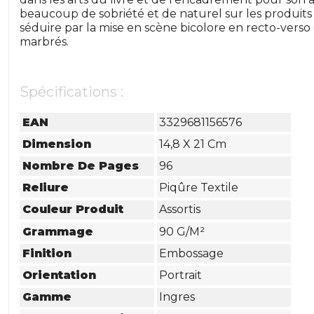
beaucoup de sobriété et de naturel sur les produits 
séduire par la mise en scène bicolore en recto-verso
marbrés.
Spécifications :
EAN
3329681156576
Dimension
14,8 X 21 Cm
Nombre De Pages
96
Reliure
Piqûre Textile
Couleur Produit
Assortis
Grammage
90 G/m²
Finition
Embossage
Orientation
Portrait
Gamme
Ingres