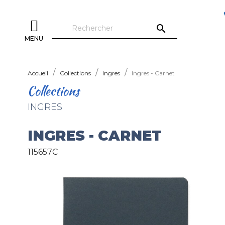
search
MENU
Accueil
Collections
Ingres
Ingres - Carnet
Collections
INGRES
INGRES - CARNET
115657C