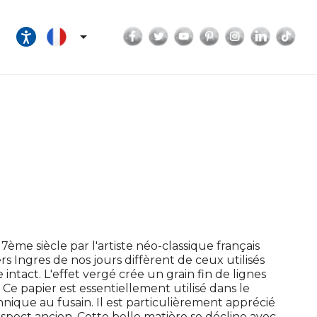
Facebook
Twitter
YouTube
Pinterest
Instagram
LinkedI
Tik

7ème siècle par l'artiste néo-classique français
 Ingres de nos jours diffèrent de ceux utilisés
te intact. L'effet vergé crée un grain fin de lignes
Ce papier est essentiellement utilisé dans le
ique au fusain. Il est particulièrement apprécié
aspect ancien. Cette belle matière se décline avec