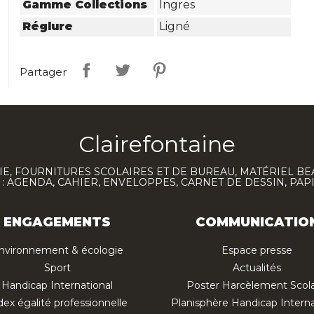
Gamme Collections
Ingres
Réglure
Ligné
Partager
Clairefontaine
E, FOURNITURES SCOLAIRES ET DE BUREAU, MATÉRIEL BE
 AGENDA, CAHIER, ENVELOPPES, CARNET DE DESSIN, PAP
ENGAGEMENTS
COMMUNICATIO
nvironnement & écologie
Espace presse
Sport
Actualités
Handicap International
Poster Harcèlement Scola
dex égalité professionnelle
Planisphère Handicap Interna