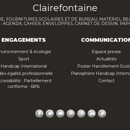
Clairefontaine
E, FOURNITURES SCOLAIRES ET DE BUREAU, MATÉRIEL BE
 AGENDA, CAHIER, ENVELOPPES, CARNET DE DESSIN, PAP
ENGAGEMENTS
COMMUNICATIO
nvironnement & écologie
Espace presse
Sport
Actualités
Handicap International
Poster Harcèlement Scola
dex égalité professionnelle
Planisphère Handicap Interna
cessibilité : Partiellement
Contact
conforme : 68%
Facebook
Twitter
YouTube
Pinterest
Instagram
LinkedIn
TikTok