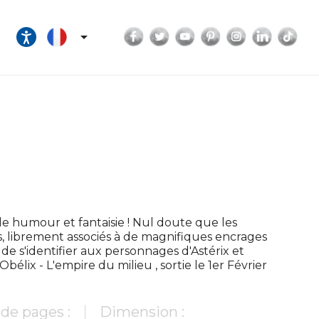
Facebook
Twitter
YouTube
Pinterest
Instagram
LinkedI
Tik

 humour et fantaisie ! Nul doute que les
s, librement associés à de magnifiques encrages
de s'identifier aux personnages d'Astérix et
élix - L'empire du milieu , sortie le 1er Février
de pages :
Dimension :