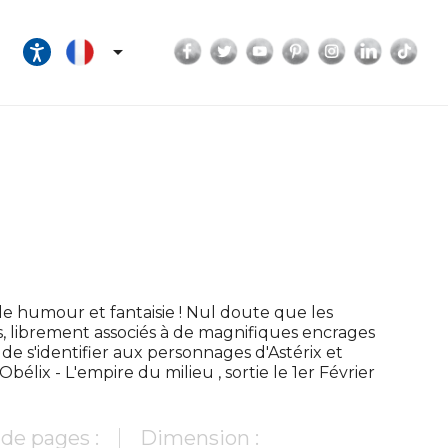
Facebook
Twitter
YouTube
Pinterest
Instagram
LinkedI
Tik

 humour et fantaisie ! Nul doute que les
s, librement associés à de magnifiques encrages
de s'identifier aux personnages d'Astérix et
élix - L'empire du milieu , sortie le 1er Février
de pages :
Dimension :