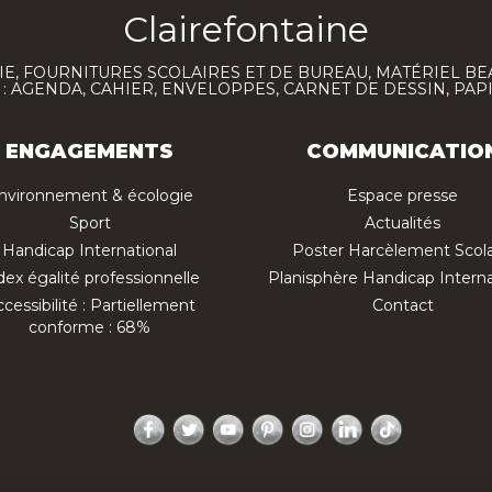
Clairefontaine
E, FOURNITURES SCOLAIRES ET DE BUREAU, MATÉRIEL BE
 AGENDA, CAHIER, ENVELOPPES, CARNET DE DESSIN, PAP
ENGAGEMENTS
COMMUNICATIO
nvironnement & écologie
Espace presse
Sport
Actualités
Handicap International
Poster Harcèlement Scola
dex égalité professionnelle
Planisphère Handicap Interna
cessibilité : Partiellement
Contact
conforme : 68%
Facebook
Twitter
YouTube
Pinterest
Instagram
LinkedIn
TikTok