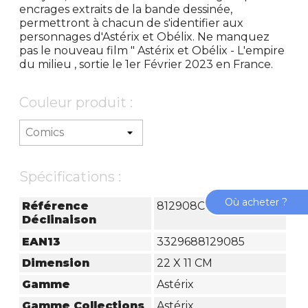
encrages extraits de la bande dessinée,
permettront à chacun de s'identifier aux
personnages d'Astérix et Obélix. Ne manquez
pas le nouveau film " Astérix et Obélix - L'empire
du milieu , sortie le 1er Février 2023 en France.
Couleur produit :
Spécifications :
Où acheter ?
Référence
812908C
Déclinaison
EAN13
3329688129085
Dimension
22 X 11 CM
Gamme
Astérix
Gamme Collections
Astérix