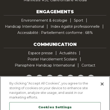
ENGAGEMENTS
Environnement & écologie
Sport
Handicap International
Index égalité professionnelle
Accessibilité : Partiellement conforme : 68%
COMMUNICATION
Espace presse
Actualités
Poster Harcèlement Scolaire
Planisphère Handicap International
Contact
Facebook
Twitter
YouTube
Pinterest
Instagram
LinkedIn
TikTok
By clicking “Accept All Cookies”, you agree to the
storing of cookies on your device to enhance site
Politique d'utilisation des cookies
navigation, analyze site usage, and assist in our
Politique de confidentialité
marketing efforts.
Mentions légales
Cookies Settings
Plan du site