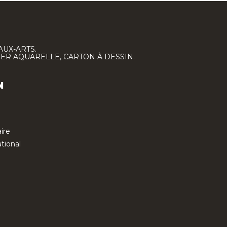
AUX-ARTS.
IER AQUARELLE, CARTON À DESSIN.
N
ire
tional