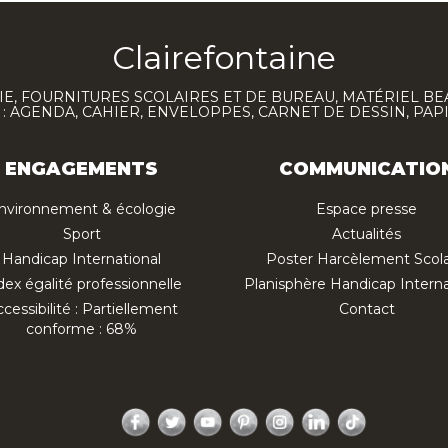
Clairefontaine
E, FOURNITURES SCOLAIRES ET DE BUREAU, MATÉRIEL BE
 AGENDA, CAHIER, ENVELOPPES, CARNET DE DESSIN, PAP
ENGAGEMENTS
COMMUNICATIO
nvironnement & écologie
Espace presse
Sport
Actualités
Handicap International
Poster Harcèlement Scola
dex égalité professionnelle
Planisphère Handicap Interna
cessibilité : Partiellement
Contact
conforme : 68%
Facebook
Twitter
YouTube
Pinterest
Instagram
LinkedIn
TikTok