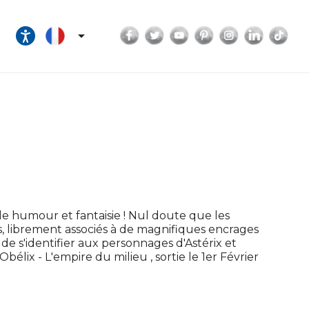
Facebook
Twitter
YouTube
Pinterest
Instagram
LinkedI
Tik

 humour et fantaisie ! Nul doute que les
s, librement associés à de magnifiques encrages
de s'identifier aux personnages d'Astérix et
élix - L'empire du milieu , sortie le 1er Février