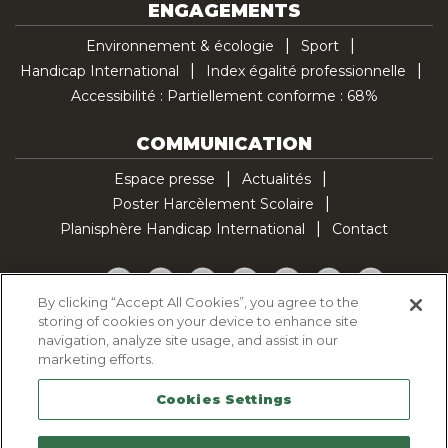
ENGAGEMENTS
Environnement & écologie
Sport
Handicap International
Index égalité professionnelle
Accessibilité : Partiellement conforme : 68%
COMMUNICATION
Espace presse
Actualités
Poster Harcèlement Scolaire
Planisphère Handicap International
Contact
Facebook
Twitter
YouTube
Pinterest
Instagram
LinkedIn
TikTok
By clicking “Accept All Cookies”, you agree to the
storing of cookies on your device to enhance site
Politique d'utilisation des cookies
navigation, analyze site usage, and assist in our
Politique de confidentialité
marketing efforts.
Mentions légales
Cookies Settings
Plan du site
Contactez-nous