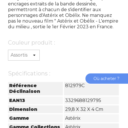
encrages extraits de la bande dessinée,
permettront à chacun de s'identifier aux
personnages d'Astérix et Obélix. Ne manquez
pas le nouveau film " Astérix et Obélix - L'empire
du milieu , sortie le 1er Février 2023 en France.
Couleur produit :
Spécifications :
Où acheter ?
Référence
812979C
Déclinaison
EAN13
3329688129795
Dimension
29,8 X 32 X 4 Cm
Gamme
Astérix
Gamme Collections
Astérix