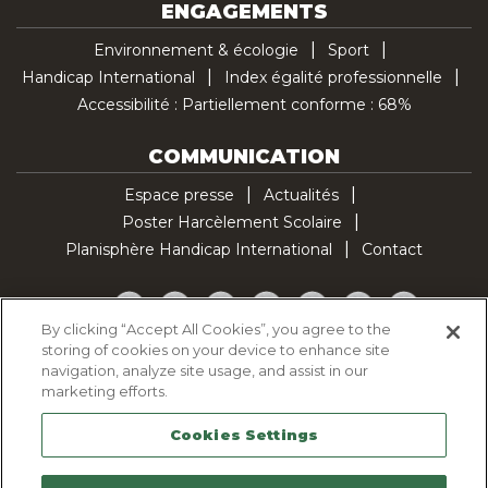
ENGAGEMENTS
Environnement & écologie
Sport
Handicap International
Index égalité professionnelle
Accessibilité : Partiellement conforme : 68%
COMMUNICATION
Espace presse
Actualités
Poster Harcèlement Scolaire
Planisphère Handicap International
Contact
Facebook
Twitter
YouTube
Pinterest
Instagram
LinkedIn
TikTok
By clicking “Accept All Cookies”, you agree to the
storing of cookies on your device to enhance site
Politique d'utilisation des cookies
navigation, analyze site usage, and assist in our
Politique de confidentialité
marketing efforts.
Mentions légales
Cookies Settings
Plan du site
Contactez-nous