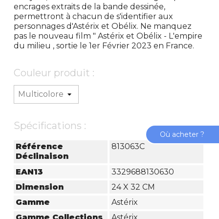
encrages extraits de la bande dessinée,
permettront à chacun de s'identifier aux
personnages d'Astérix et Obélix. Ne manquez
pas le nouveau film " Astérix et Obélix - L'empire
du milieu , sortie le 1er Février 2023 en France.
Couleur produit :
Spécifications :
Où acheter ?
Référence
813063C
Déclinaison
EAN13
3329688130630
Dimension
24 X 32 CM
Gamme
Astérix
Gamme Collections
Astérix